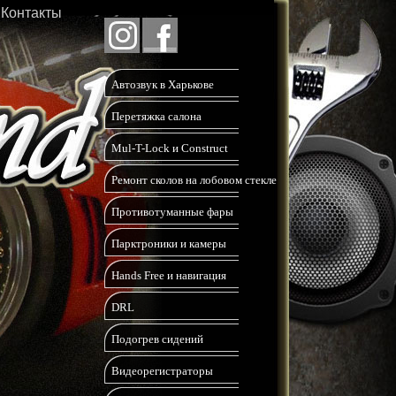
Контакты
Автозвук в Харькове
Перетяжка салона
Mul-T-Lock и Construct
Ремонт сколов на лобовом стекле
Противотуманные фары
Парктроники и камеры
Hands Free и навигация
DRL
Подогрев сидений
Видеорегистраторы