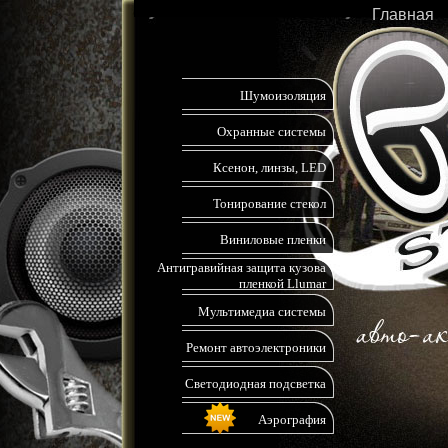
Главная
Шумоизоляция
Охранные системы
Ксенон, линзы, LED
Тонирование стекол
Виниловые пленки
Антигравийная защита кузова
пленкой Llumar
Мультимедиа системы
Ремонт автоэлектроники
Светодиодная подсветка
Аэрография