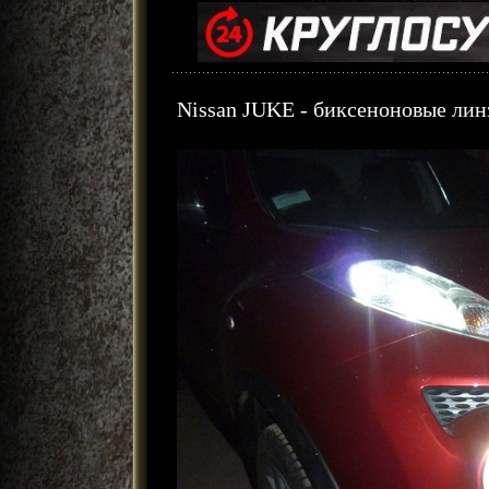
Nissan JUKE - биксеноновые лин