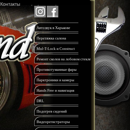
Контакты
Автозвук в Харькове
Перетяжка салона
Mul-T-Lock и Construct
Ремонт сколов на лобовом стекле
Противотуманные фары
Парктроники и камеры
Hands Free и навигация
DRL
Подогрев сидений
Видеорегистраторы