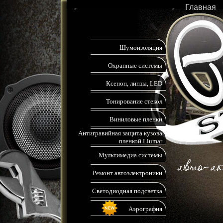
Главная
Шумоизоляция
Охранные системы
Ксенон, линзы, LED
Тонирование стекол
Виниловые пленки
Антигравийная защита кузова
пленкой Llumar
Мультимедиа системы
Ремонт автоэлектроники
Светодиодная подсветка
Аэрография