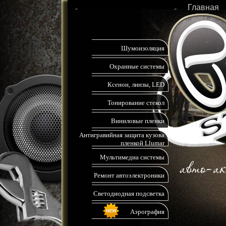
Главная
Шумоизоляция
Охранные системы
Ксенон, линзы, LED
Тонирование стекол
Виниловые пленки
Антигравийная защита кузова
пленкой Llumar
Мультимедиа системы
Ремонт автоэлектроники
Светодиодная подсветка
Аэрография