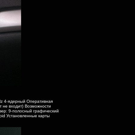
Hz 4-ядерный Оперативная
т не входит) Возможности
йзер: 9-полосный графический
roid Установленные карты