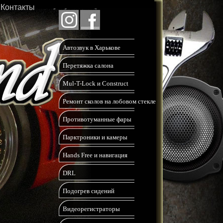
Контакты
Автозвук в Харькове
Перетяжка салона
Mul-T-Lock и Construct
Ремонт сколов на лобовом стекле
Противотуманные фары
Парктроники и камеры
Hands Free и навигация
DRL
Подогрев сидений
Видеорегистраторы