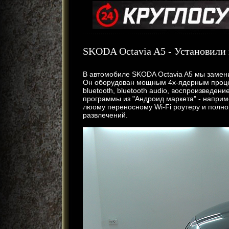
SKODA Octavia A5 - Установили 
В автомобиле SKODA Octavia A5 мы замен
Он оборудован мощным 4х-ядерным процесс
bluetooth, bluetooth audio, воспроизведени
программы из "Андроид маркета" - наприме
люому переносному Wi-Fi роутеру и полн
развлечений.