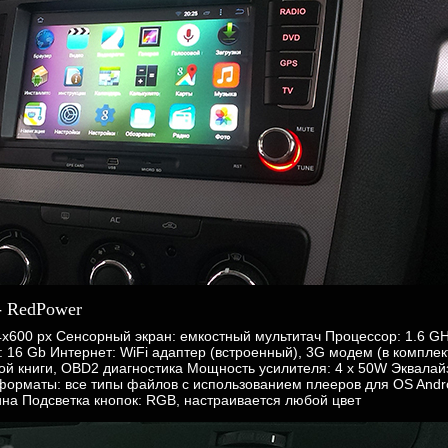
- RedPower
4х600 px Сенсорный экран: емкостный мультитач Процессор: 1.6 G
16 Gb Интернет: WiFi адаптер (встроенный), 3G модем (в комплек
ной книги, OBD2 диагностика Мощность усилителя: 4 x 50W Эквала
о форматы: все типы файлов с использованием плееров для OS And
ина Подсветка кнопок: RGB, настраивается любой цвет