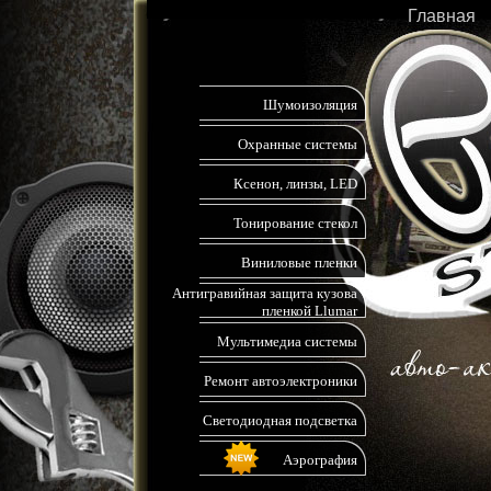
Главная
Шумоизоляция
Охранные системы
Ксенон, линзы, LED
Тонирование стекол
Виниловые пленки
Антигравийная защита кузова
пленкой Llumar
Мультимедиа системы
Ремонт автоэлектроники
Светодиодная подсветка
Аэрография