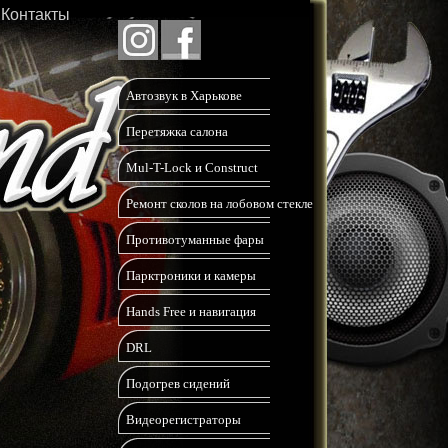
Контакты
Автозвук в Харькове
Перетяжка салона
Mul-T-Lock и Construct
Ремонт сколов на лобовом стекле
Противотуманные фары
Парктроники и камеры
Hands Free и навигация
DRL
Подогрев сидений
Видеорегистраторы