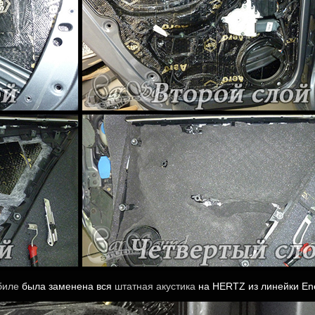
биле
была заменена вся
штатная акустика
на HERTZ из линейки En