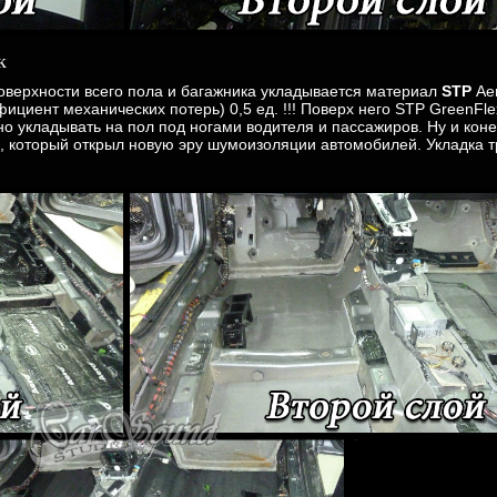
к
оверхности всего пола и багажника укладывается материал
STP
Ae
циент механических потерь) 0,5 ед. !!! Поверх него STP GreenFl
о укладывать на пол под ногами водителя и пассажиров. Ну и конеч
который открыл новую эру шумоизоляции автомобилей. Укладка тр