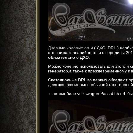
Дневные ходовые огни
(
ДХО
,
DRL
) необх
это снижает аварийность и с середины 20
обязательно с ДХО
.
Можно конечно использовать для этого и с
генератор,а также к преждевременному из
Светодиодные DRL во первых обладают пр
десятков раз меньше обычной галогеново
в автомобиле volkswagen Passat b5 drl б