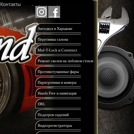
Контакты
Автозвук в Харькове
Перетяжка салона
Mul-T-Lock и Construct
Ремонт сколов на лобовом стекле
Противотуманные фары
Парктроники и камеры
Hands Free и навигация
DRL
Подогрев сидений
Видеорегистраторы