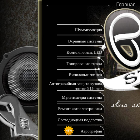
Главная
Шумоизоляция
Охранные системы
Ксенон, линзы, LED
Тонирование стекол
Виниловые пленки
Антигравийная защита кузова
пленкой Llumar
Мультимедиа системы
Ремонт автоэлектроники
Светодиодная подсветка
Аэрография