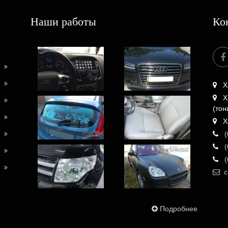
Наши работы
Ко
Х
Х
(тон
Х
(
(
(
c
Подробнее