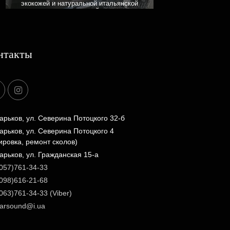
экокожей и натуральной итальянской
алькантарой
нтакты
арьков, ул. Северина Потоцкого 32-б
арьков, ул. Северина Потоцкого 4
ировка, ремонт сколов)
арьков, ул. Гражданская 15-а
057)761-34-33
098)616-21-68
063)761-34-33 (Viber)
arsound@i.ua