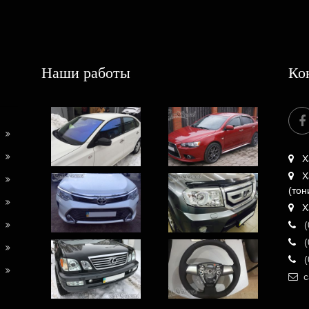
Наши работы
Ко
Х
Х
(тон
Х
(
(
(
c