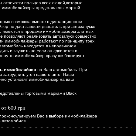
ы отпечатки пальцев всех людей,которые
ие иммобилайзеры представлены маркой
торых возможна вместе с дистанционным
зер не даст завести двигатель при автозапуске
нас имеются в продаже иммобилайзеры элитных
ые позволяют реализовать автозапуск совместно
ти иммобилайзеры работают по принципу трех
и автомобиль находится в неподвижном
ить и глушить,но если он сдвинется в
рону то иммобилайзер сразу же блокирует
ть иммобилайзер
на Ваш автомобиль. При
о затруднить угон вашего авто. Наши
нно установят иммобилайзер на ваш
едставлены торговыми марками Black
от 600 грн
о проконсультируем Вас в выборе иммобилайзера
о автомобиля.