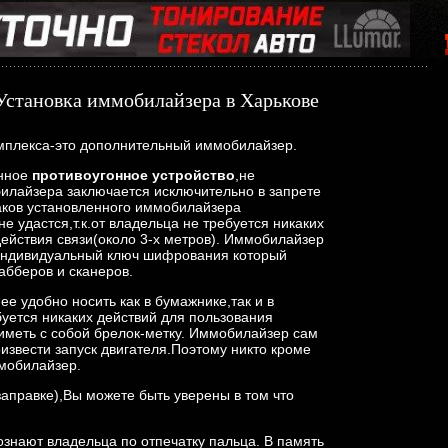
Установка иммобилайзера в Харькове
мплекса-это дополнительный иммобилайзер.
онное
противоугонное устройство
,не
илайзера заключается исключительно в запрете
аков установленного иммобилайзера
е удастся,т.к.от владельца не требуется никаких
действия связи(около 3-х метров). Иммобилайзер
 индивидуальный ключ шифрования который
абберов и сканеров.
ее удобно носить как в бумажнике,так и в
буется никаких действий для пользования
меть с собой брелок-метку. Иммобилайзер сам
оизвести запуск двигателя.Поэтому никто кроме
ммобилайзер.
заправке),Вы можете быть уверены в том что
знают владельца по отпечатку пальца. В память