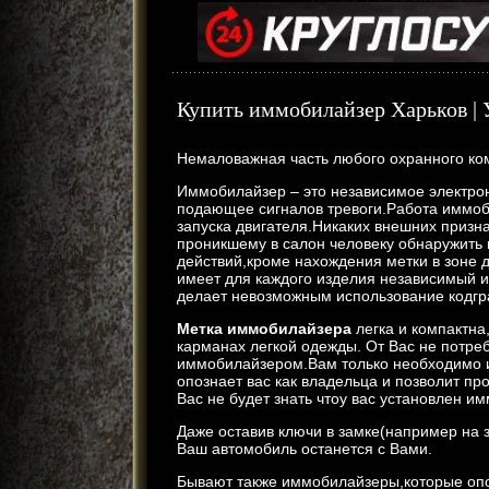
Купить иммобилайзер Харьков | 
Немаловажная часть любого охранного ко
Иммобилайзер – это независимое электр
подающее сигналов тревоги.Работа иммоб
запуска двигателя.Никаких внешних призн
проникшему в салон человеку обнаружить н
действий,кроме нахождения метки в зоне 
имеет для каждого изделия независимый
делает невозможным использование кодгр
Метка иммобилайзера
легка и компактна,
карманах легкой одежды. От Вас не потре
иммобилайзером.Вам только необходимо и
опознает вас как владельца и позволит пр
Вас не будет знать чтоу вас установлен и
Даже оставив ключи в замке(например на 
Ваш автомобиль останется с Вами.
Бывают также иммобилайзеры,которые опо