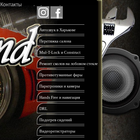
Контакты
Автозвук в Харькове
Перетяжка салона
Mul-T-Lock и Construct
Ремонт сколов на лобовом стекле
Противотуманные фары
Парктроники и камеры
Hands Free и навигация
DRL
Подогрев сидений
Видеорегистраторы