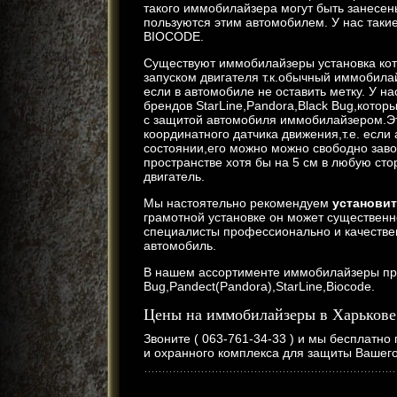
такого иммобилайзера могут быть занесен
пользуются этим автомобилем. У нас так
BIOCODE.
Существуют иммобилайзеры установка ко
запуском двигателя т.к.обычный иммобилай
если в автомобиле не оставить метку. У 
брендов StarLine,Pandora,Black Bug,котор
с защитой автомобиля иммобилайзером.Э
координатного датчика движения,т.е. есл
состоянии,его можно можно свободно завод
пространстве хотя бы на 5 см в любую сто
двигатель.
Мы настоятельно рекомендуем
установи
грамотной установке он может существенн
специалисты профессионально и качестве
автомобиль.
В нашем ассортименте иммобилайзеры пр
Bug,Pandect(Pandora),StarLine,Biocode.
Цены на иммобилайзеры в Харькове 
Звоните ( 063-761-34-33 ) и мы бесплатн
и охранного комплекса для защиты Вашег