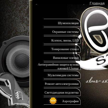
Главная
Шумоизоляция
Охранные системы
Ксенон, линзы, LED
Тонирование стекол
Виниловые пленки
Антигравийная защита кузова
пленкой Llumar
Мультимедиа системы
Ремонт автоэлектроники
Светодиодная подсветка
Аэрография