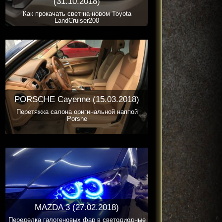
(31.10.2018)
Как прокачать свет на новом Toyota
LandCruiser200
PORSCHE Cayenne (15.03.2018)
Перетяжка салона оригинальной наппой
Porshe
MAZDA 3 (27.02.2018)
Переделка галогеновых фар в светодиодные