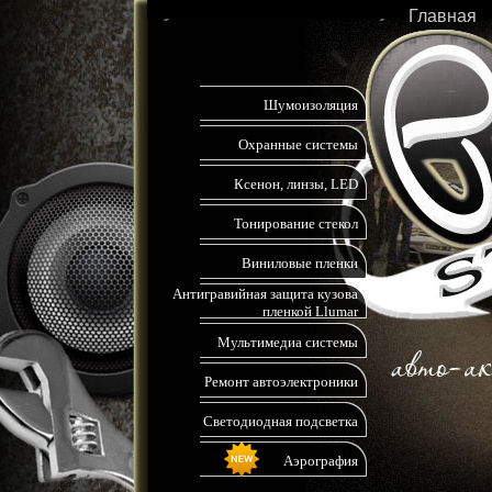
Главная
Шумоизоляция
Охранные системы
Ксенон, линзы, LED
Тонирование стекол
Виниловые пленки
Антигравийная защита кузова
пленкой Llumar
Мультимедиа системы
Ремонт автоэлектроники
Светодиодная подсветка
Аэрография