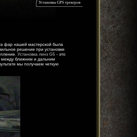
Установка GPS трекеров
ета фар нашей мастерской была
авильное решение при установке
епление.
Установка линз G5
- это
 между ближним и дальним
зультате мы получаем четкую