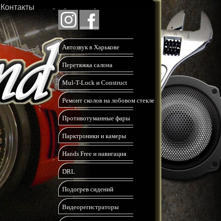
Контакты
Автозвук в Харькове
Перетяжка салона
Mul-T-Lock и Construct
Ремонт сколов на лобовом стекле
Противотуманные фары
Парктроники и камеры
Hands Free и навигация
DRL
Подогрев сидений
Видеорегистраторы