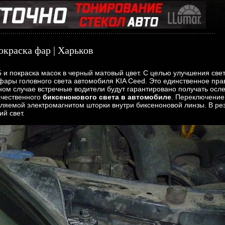
окраска фар | Харьков
5 и покраска масок в черный матовый цвет. С целью улучшения св
в фары головного света автомобиля KIA Ceed. Это единственное пр
вном случае встречные водители будут гарантировано получать осл
ачественного
биксенонового света в автомобиле
. Переключение
ляемой электромагнитом шторки внутри биксеноновой линзы. В ре
ий свет.