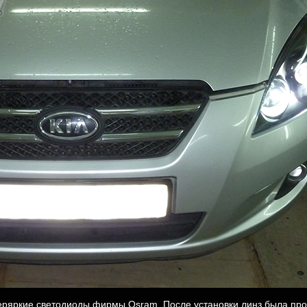
ряркие светодиоды фирмы Osram. После установки линз была про