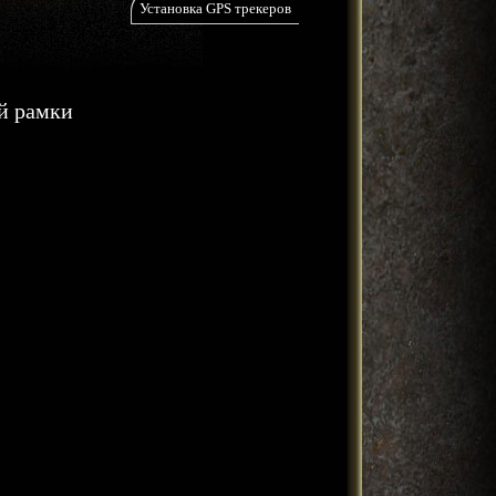
Установка GPS трекеров
ой рамки