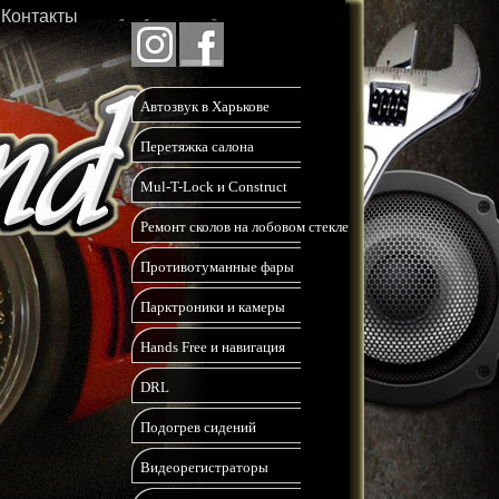
Контакты
Автозвук в Харькове
Перетяжка салона
Mul-T-Lock и Construct
Ремонт сколов на лобовом стекле
Противотуманные фары
Парктроники и камеры
Hands Free и навигация
DRL
Подогрев сидений
Видеорегистраторы