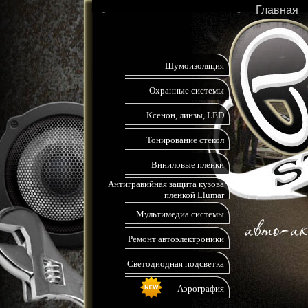
Главная
Шумоизоляция
Охранные системы
Ксенон, линзы, LED
Тонирование стекол
Виниловые пленки
Антигравийная защита кузова
пленкой Llumar
Мультимедиа системы
Ремонт автоэлектроники
Светодиодная подсветка
Аэрография